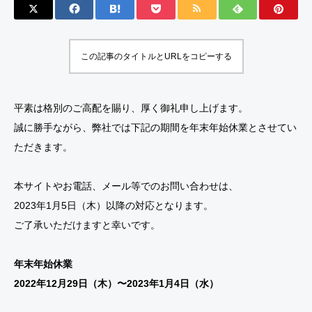
ouT
ouT
ube
ube
この記事のタイトルとURLをコピーする
にア
にア
ップ
ップ
しま
しま
平素は格別のご高配を賜り、厚く御礼申し上げます。
し
し
誠に勝手ながら、弊社では下記の期間を年末年始休業とさせてい
た。
た。
ただきます。
本サイトやお電話、メール等でのお問い合わせは、
2023年1月5日（木）以降の対応となります。
ご了承いただけますと幸いです。
年末年始休業
2022年12月29日（木）〜2023年1月4日（水）