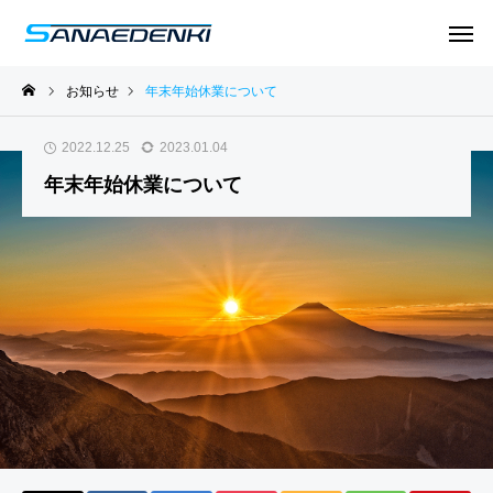
お知らせ
年末年始休業について
2022.12.25
2023.01.04
EWS
EWS
NEWS
NEWS
NEWS
NEWS
NEWS
NEWS
NEWS
NEWS
年末年始休業について
営
営
「い
「い
HP
HP
年
年
業
業
い笑
い笑
を更
を更
末
末
日
日
顔を
顔を
新し
新し
年
年
カ
カ
つく
つく
まし
まし
始
始
レ
レ
ろ
ろ
た。
た。
休
休
ン
ン
う」
う」
業
業
ダ
ダ
イメ
イメ
に
に
ー
ー
ージ
ージ
つ
つ
動画
動画
い
い
をY
をY
て
て